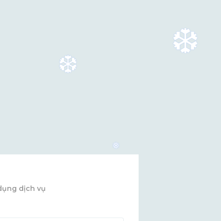
❆
❆
❅
dụng dịch vụ